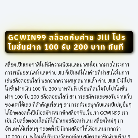
Skip
to
content
GCWIN99 สล็อตกับค่าย Jili โปร
โมชั่นฝาก 100 รับ 200 บาท ทันที
สล็อตเป็นเกมคาสิโนที่มีความนิยมและน่าสนใจมากมายในวงการ
การพนันออนไลน์ และค่าย Jili ก็เป็นหนึ่งในค่ายที่น่าสนใจในการ
เล่นสล็อตออนไลน์ นอกจากความสนุกสนานแล้ว ค่าย Jilil ยังมีโปร
โมชั่นฝากเงิน 100 รับ 200 บาททันที เพื่อนที่สนใจรับโปรโมชั่น
ฝาก 100 รับ 200 สล็อตออนไลน์ สามารถสมัครและขอรับผ่านเว็บ
ของเราได้เลย ที่สำคัญเพื่อนๆ สามารถร่วมสนุกกับแคมป์เปญอื่นๆ
ได้อีกตลอดทั้งปีเมื่อสมัครสมาชิกสล็อตกับเว็บเรา GCWIN99 เรา
เป็นเว็บสล็อตออนไลน์ที่ได้นำเกมสล็อตน่าเล่น สล็อตใหม่ๆ มา
อัพเดทให้เพื่อนๆ ตลอดทั้งปี มีเกมสล็อตให้เลือกเล่นมากกว่า
10,000 เกม พร้อมลุ้นรับรางวัลทุกเดือน สมัครสมาชิกง่ายเพียง 3