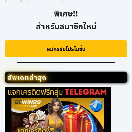
พิเศษ!!
สำหรับสมาชิกใหม่
สมัครรับโปรโมชั่น
อัพเดทล่าสุด